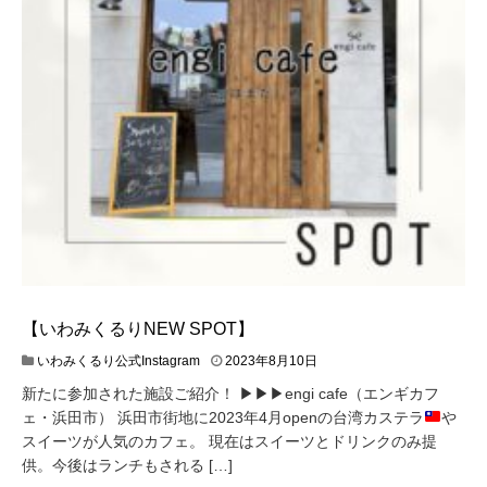
【いわみくるりNEW SPOT】
いわみくるり公式Instagram
2023年8月10日
新たに参加された施設ご紹介！ ▶︎▶︎▶︎engi cafe（エンギカフ
ェ・浜田市） 浜田市街地に2023年4月openの台湾カステラ
や
スイーツが人気のカフェ。 現在はスイーツとドリンクのみ提
供。今後はランチもされる […]