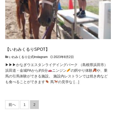
【いわみくるりSPOT】
いわみくるり公式Instagram
2023年8月2日
▶︎▶︎▶︎かなぎウエスタンライデイングパーク （島根県浜田市）
浜田道・金城PAから約5分
ニンジン
の餌やり体験
や、乗
馬の引馬体験ができる施設。 施設内レストランでは焼き肉など
も食べることができます
馬
の見学な […]
投
前へ
1
2
稿