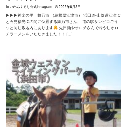
いわみくるり公式Instagram
2023年8月3日
▶︎▶︎▶︎神楽の里 舞乃市 （島根県江津市） 浜田道•山陰道江津IC
と石見福光ICの間に位置する舞乃市さん。 道の駅サンピコごう
つと同じ敷地内にあります
先日麺やオロチさんで冷やしオロ
チラーメンをいただきました！！ […]