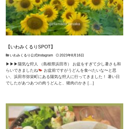
【いわみくるりSPOT】
いわみくるり公式Instagram
2023年8月16日
▶︎▶︎▶︎陽気な狩人 （島根県浜田市） お盆をすぎて少し暑さも和
らいできましたね
お盆前ですがうどんを食べたいな〜と思
い、浜田市弥栄町にある陽気な狩人に行ってきました！ 暑い日
でしたがあつあつの肉うどんと、猪肉のかき […]