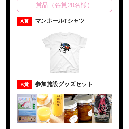
賞品（各賞20名様）
マンホールTシャツ
A賞
参加施設グッズセット
B賞