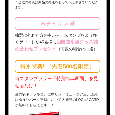
※当選の発表は商品の発送をもって代えさせていただき
ます。
Wチャンス賞
抽選に外れた方の中から、スタンプをより多
山陰道沿線グッズ詰
くゲットした40名様に
め合わせプレゼント
（同数の場合は抽選）
特別特典!!（先着500名限定）
当スタンプラリー「特別特典画面」を見
せるだけ！
道の駅キララ多伎、仁摩サンドミュージアム、道の
駅ゆうひパーク三隅において各施設のLOGet! CARD
が無料でもらえます！！