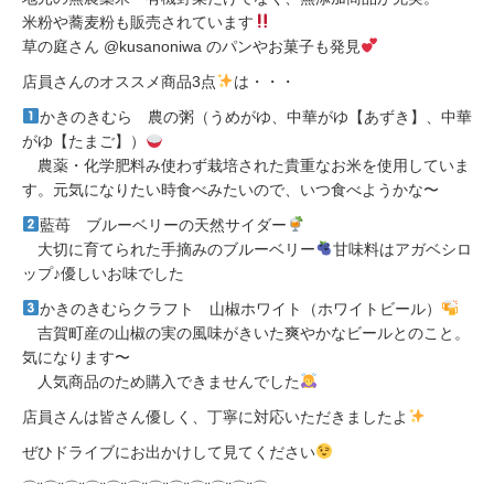
米粉や蕎麦粉も販売されています
草の庭さん @kusanoniwa のパンやお菓子も発見
店員さんのオススメ商品3点
は・・・
かきのきむら 農の粥（うめがゆ、中華がゆ【あずき】、中華
がゆ【たまご】）
農薬・化学肥料み使わず栽培された貴重なお米を使用していま
す。元気になりたい時食べみたいので、いつ食べようかな〜
藍苺 ブルーベリーの天然サイダー
大切に育てられた手摘みのブルーベリー
甘味料はアガベシロ
ップ♪優しいお味でした
かきのきむらクラフト 山椒ホワイト（ホワイトビール）
吉賀町産の山椒の実の風味がきいた爽やかなビールとのこと。
気になります〜
人気商品のため購入できませんでした
店員さんは皆さん優しく、丁寧に対応いただきましたよ
ぜひドライブにお出かけして見てください
⌒¨⌒¨⌒¨⌒¨⌒¨⌒¨⌒¨⌒¨⌒¨⌒¨⌒¨⌒