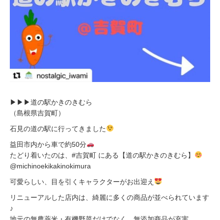
▶︎▶︎▶︎道の駅かきのきむら
（島根県吉賀町）
石見の道の駅に行ってきました
益田市内から車で約50分
たどり着いたのは、#吉賀町 にある【道の駅かきのきむら】
@michinoekikakinokimura
可愛らしい、目を引くキャラクターがお出迎え
リニューアルした店内は、綺麗に多くの商品が並べられています
♪
地元の無農薬米・有機野菜だけでなく、無添加商品が充実。