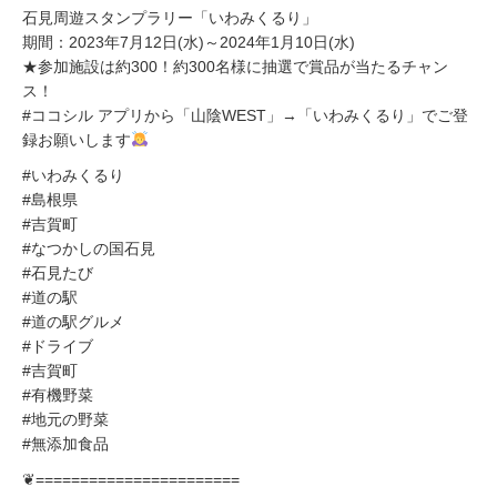
石見周遊スタンプラリー「いわみくるり」
期間：2023年7月12日(水)～2024年1月10日(水)
★参加施設は約300！約300名様に抽選で賞品が当たるチャン
ス！
#ココシル アプリから「山陰WEST」→「いわみくるり」でご登
録お願いします
#いわみくるり
#島根県
#吉賀町
#なつかしの国石見
#石見たび
#道の駅
#道の駅グルメ
#ドライブ
#吉賀町
#有機野菜
#地元の野菜
#無添加食品
❦=======================