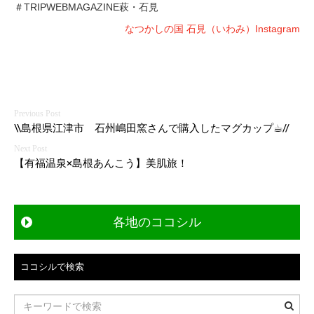
＃TRIPWEBMAGAZINE萩・石見
なつかしの国 石見（いわみ）Instagram
投
\\島根県江津市 石州嶋田窯さんで購入したマグカップ☕︎//
稿
【有福温泉×島根あんこう】美肌旅！
ナ
ビ
各地のココシル
ゲ
ー
ココシルで検索
シ
ョ