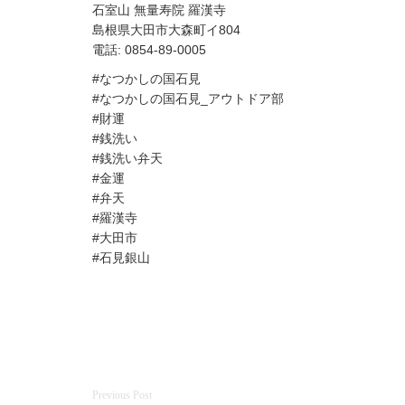
石室山 無量寿院 羅漢寺
島根県大田市大森町イ804
電話: 0854-89-0005
#なつかしの国石見
#なつかしの国石見_アウトドア部
#財運
#銭洗い
#銭洗い弁天
#金運
#弁天
#羅漢寺
#大田市
#石見銀山
投