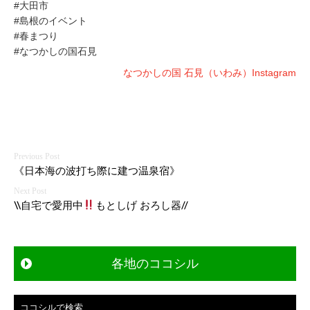
#大田市
#島根のイベント
#春まつり
#なつかしの国石見
なつかしの国 石見（いわみ）Instagram
投
《日本海の波打ち際に建つ温泉宿》
稿
\\自宅で愛用中
もとしげ おろし器//
ナ
ビ
各地のココシル
ゲ
ー
ココシルで検索