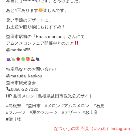
本当に甘〜〜〜いです。とろけました。
あと4玉あります
楽しみです。
暑い季節のデザートに。
お土産や贈り物にもおすすめ！
益田市駅前の『Fruits moritani』さんにて
アムスメロンフェア開催中とのこと
@moritani55
特産品などのお問い合わせ→
@masuda_kankou
益田市観光協会
0856-22-7120
HP 益田メロン | 島根県益田市観光公式サイト
#島根県 #益田市 #メロン #アムスメロン #石見
#フルーツ #夏のフルーツ #デザート #お土産
#贈り物
なつかしの国 石見（いわみ）Instagram