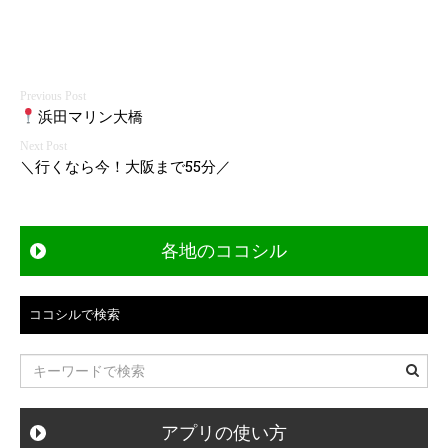
投
浜田マリン大橋
稿
＼行くなら今！大阪まで55分／
ナ
ビ
各地のココシル
ゲ
ー
ココシルで検索
シ
ョ
ン
アプリの使い方