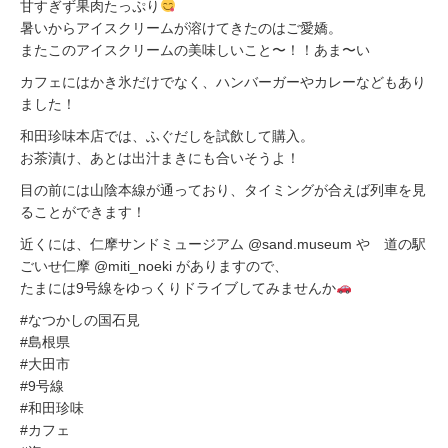
甘すぎず果肉たっぷり
暑いからアイスクリームが溶けてきたのはご愛嬌。
またこのアイスクリームの美味しいこと〜！！あま〜い
カフェにはかき氷だけでなく、ハンバーガーやカレーなどもあり
ました！
和田珍味本店では、ふぐだしを試飲して購入。
お茶漬け、あとは出汁まきにも合いそうよ！
目の前には山陰本線が通っており、タイミングが合えば列車を見
ることができます！
近くには、仁摩サンドミュージアム @sand.museum や 道の駅
ごいせ仁摩 @miti_noeki がありますので、
たまには9号線をゆっくりドライブしてみませんか
#なつかしの国石見
#島根県
#大田市
#9号線
#和田珍味
#カフェ