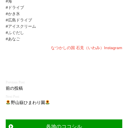
#海
#ドライブ
#かき氷
#広島ドライブ
#アイスクリーム
#ふぐだし
#あなご
なつかしの国 石見（いわみ）Instagram
投
前の投稿
稿
野山嶽ひまわり園
ナ
ビ
各地のココシル