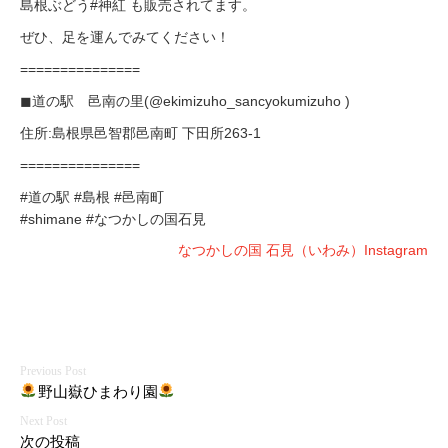
島根ぶどう#神紅 も販売されてます。
ぜひ、足を運んでみてください！
===============
◼︎道の駅 邑南の里(@ekimizuho_sancyokumizuho )
住所:島根県邑智郡邑南町 下田所263-1
===============
#道の駅 #島根 #邑南町
#shimane #なつかしの国石見
なつかしの国 石見（いわみ）Instagram
投
野山嶽ひまわり園
稿
次の投稿