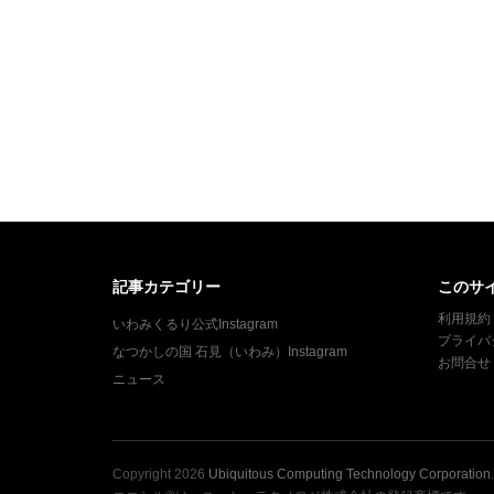
ナ
ビ
ゲ
ー
シ
ョ
ン
記事カテゴリー
このサ
利用規約
いわみくるり公式Instagram
プライバ
なつかしの国 石見（いわみ）Instagram
お問合せ
ニュース
Copyright
2026
Ubiquitous Computing Technology Corporation