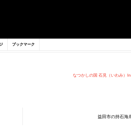
ジ
ブックマーク
なつかしの国 石見（いわみ）Inst
益田市の持石海