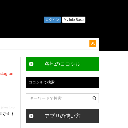
各地のココシル
agram
ココシルで検索
岸です！
アプリの使い方