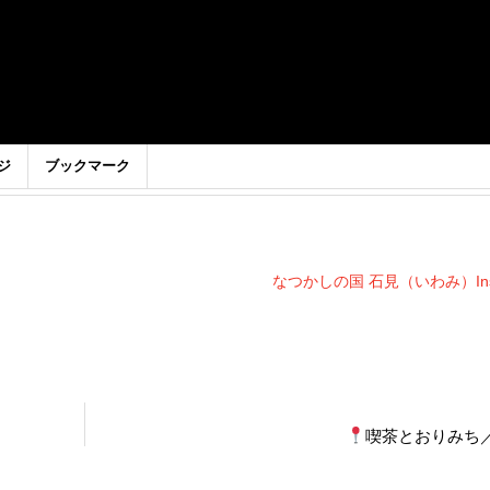
ジ
ブックマーク
なつかしの国 石見（いわみ）Inst
喫茶とおりみち