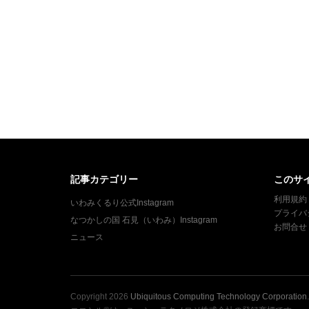
ナ
ビ
ゲ
ー
シ
ョ
ン
記事カテゴリー
このサ
利用規約
いわみくるり公式Instagram
プライバ
なつかしの国 石見（いわみ）Instagram
お問合せ
ニュース
Copyright
2026
Ubiquitous Computing Technology Corporation