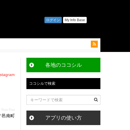
各地のココシル
agram
ココシルで検索
／邑南町
アプリの使い方