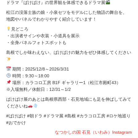
ドラマ『ばけばけ』の世界観を体感できるドラマ展
松江の没落士族の娘・小泉セツをモデルにした物語の舞台を、
地図やパネルでわかりやすく紹介しています！
見どころ
・出演者サインや衣装・小道具を展示
・全身パネルフォトスポットも
島根でしか味わえない、ばけばけの魅力をぜひ体感してください
期間：2025/12/8～2026/3/31
時間：9:30～18:00
場所：カラコロ工房 B1F ギャラリー1（松江市殿町43）
※入場無料／休館日：12/31～1/2
ばけばけ展のあとは島根県西部・石見地域にも足を伸ばしてみて
くださいね
#ばけばけ #朝ドラ #ドラマ展 #島根 #カラコロ工房 #ロケ地巡り
#おでかけ
なつかしの国 石見（いわみ）Instagram