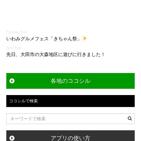
投
いわみグルメフェス「きちゃん祭」
稿
先日、大田市の大森地区に遊びに行きました！
ナ
ビ
各地のココシル
ゲ
ー
ココシルで検索
シ
ョ
ン
アプリの使い方