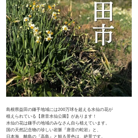
島根県益田の鎌手地域には200万球を超える水仙の花が
植えられている【唐音水仙公園】があります！
水仙の花は鎌手の地域のみなさん自ら植えています。
国の天然記念物の珍しい岩脈『唐音の蛇岩』と、
日本海、離島の『高島』と観る景色は、絶景です。