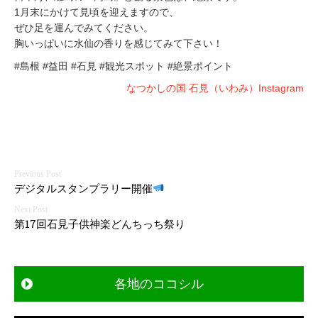
1月末にかけて見頃を迎えますので、
ぜひ足を運んでみてください。
胸いっぱいに水仙の香りを感じてみて下さい！
#島根 #益田 #石見 #観光スポット #絶景ポイント
なつかしの国 石見（いわみ）Instagram
投
デジタルスタンプラリー開催
稿
第17回石見子供神楽どんちっち祭り
ナ
ビ
各地のココシル
ゲ