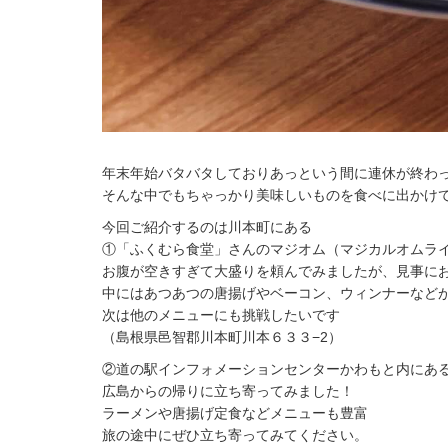
年末年始バタバタしておりあっという間に連休が終わ
そんな中でもちゃっかり美味しいものを食べに出かけ
今回ご紹介するのは川本町にある
①「ふくむら食堂」さんのマジオム（マジカルオムラ
お腹が空きすぎて大盛りを頼んでみましたが、見事に
中にはあつあつの唐揚げやベーコン、ウィンナーなど
次は他のメニューにも挑戦したいです
（島根県邑智郡川本町川本６３３−2）
②道の駅インフォメーションセンターかわもと内にあ
広島からの帰りに立ち寄ってみました！
ラーメンや唐揚げ定食などメニューも豊富
旅の途中にぜひ立ち寄ってみてください。