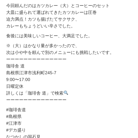
今回頼んだのはカツカレー（大）とコーヒーのセット
大皿に盛られて運ばれてきたカツカレーは圧巻
迫力満点！カツも揚げたてサクサク、
カレーもちょうどいい辛さでした。
食後には美味しいコーヒー、大満足でした。
※（大）はかなり量が多かったので、
次は小や中を頼んで別のメニューにも挑戦したいです。
ーーーーーーーーーーーーーー
珈琲舎 道
島根県江津市浅利町245-7
9:00〜17:00
日曜定休
詳しくは「珈琲舎 道」で検索
ーーーーーーーーーーーーーー
#珈琲舎道
#島根県
#江津市
#デカ盛り
なつかしの国石見