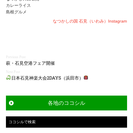
カレーライス
島根グルメ
なつかしの国 石見（いわみ）Instagram
投
萩・石見空港フェア開催
稿
日本石見神楽大会2DAYS（浜田市）
ナ
ビ
各地のココシル
ゲ
ー
ココシルで検索
シ