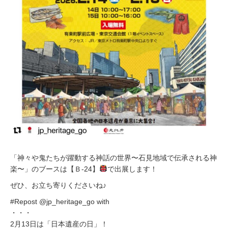
「神々や鬼たちが躍動する神話の世界〜石見地域で伝承される神
楽〜」のブースは【Ｂ-24】
で出展します！
ぜひ、お立ち寄りくださいね♪
#Repost @jp_heritage_go with
・・・
2月13日は「日本遺産の日」！