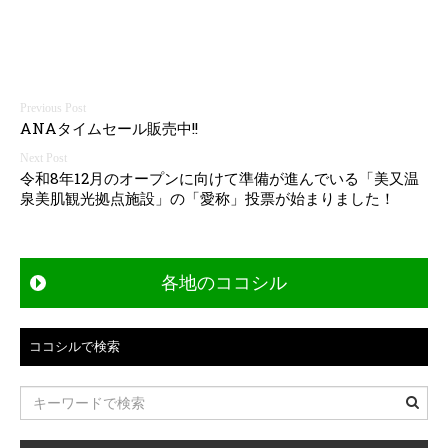
投
ANAタイムセール販売中!!
稿
令和8年12月のオープンに向けて準備が進んでいる「美又温
ナ
泉美肌観光拠点施設」の「愛称」投票が始まりました！
ビ
ゲ
各地のココシル
ー
シ
ココシルで検索
ョ
ン