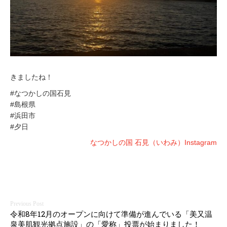
きましたね！
#なつかしの国石見
#島根県
#浜田市
#夕日
なつかしの国 石見（いわみ）Instagram
投
令和8年12月のオープンに向けて準備が進んでいる「美又温
泉美肌観光拠点施設」の「愛称」投票が始まりました！