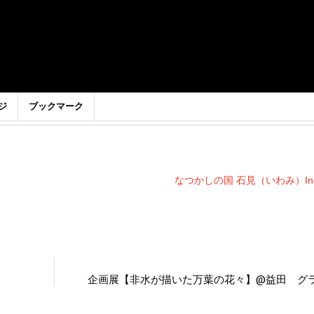
ジ
ブックマーク
なつかしの国 石見（いわみ）Inst
企画展【非水が描いた万葉の花々】@益田 グ