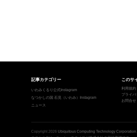
ナ
ビ
ゲ
ー
シ
ョ
ン
記事カテゴリー
このサ
利用規約
いわみくるり公式Instagram
プライバ
なつかしの国 石見（いわみ）Instagram
お問合せ
ニュース
Copyright
2026
Ubiquitous Computing Technology Corporation