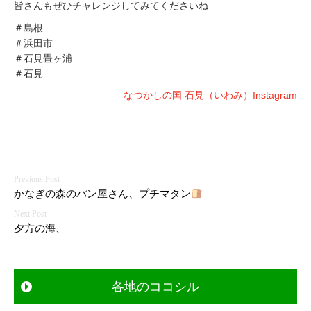
皆さんもぜひチャレンジしてみてくださいね
＃島根
＃浜田市
＃石見畳ヶ浦
＃石見
なつかしの国 石見（いわみ）Instagram
投
かなぎの森のパン屋さん、プチマタン
稿
夕方の海、
ナ
ビ
各地のココシル
ゲ