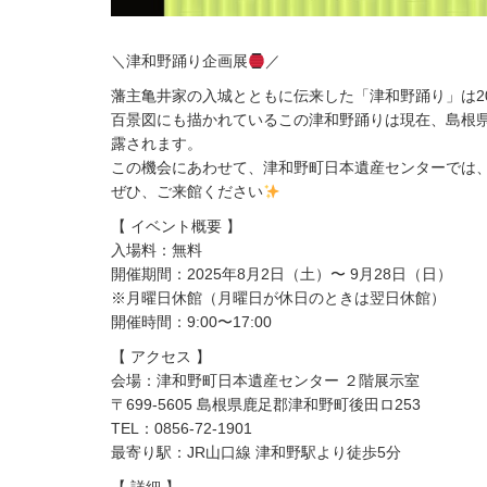
＼津和野踊り企画展
／
藩主亀井家の入城とともに伝来した「津和野踊り」は20
百景図にも描かれているこの津和野踊りは現在、島根
露されます。
この機会にあわせて、津和野町日本遺産センターでは、
ぜひ、ご来館ください
【 イベント概要 】
入場料：無料
開催期間：2025年8月2日（土）〜 9月28日（日）
※月曜日休館（月曜日が休日のときは翌日休館）
開催時間：9:00〜17:00
【 アクセス 】
会場：津和野町日本遺産センター ２階展示室
〒699-5605 島根県鹿足郡津和野町後田ロ253
TEL：0856-72-1901
最寄り駅：JR山口線 津和野駅より徒歩5分