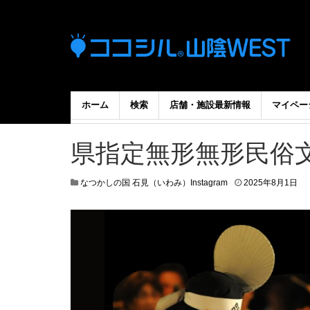
ホーム
検索
店舗・施設最新情報
マイペー
県指定無形無形民俗
なつかしの国 石見（いわみ）Instagram
2025年8月1日