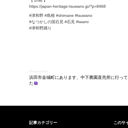
【 詳細 】
https://japan-heritage-tsuwano.jp/?p=8468
#津和野 #島根 #shimane #tsuwano
#なつかしの国石見 #石見 #iwami
#津和野踊り
投
浜田市金城町にあります、中下農園直売所に行って
た
稿
ナ
ビ
ゲ
記事カテゴリー
このサ