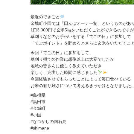
最近のできごと
金城町小国では「田んぼオーナー制」というものがあ
1口3,000円で玄米5㎏をいただくことができるのですが
草刈りなどのお手伝いをする「てごの日」に参加して
「てごポイント」を貯めるとさらに玄米をいただくこ
今回「てごの日」に参加をして、
草刈り機での作業は想像以上に大変でしたが
地域の皆さんに優しく教えていただき
楽しく、充実した時間に感じました
今回経験させてもらったことによって毎日食べている
お米の有り難さについて考えるきっかけとなりました
#島根県
#浜田市
#金城町
#小国
#なつかしの国石見
#shimane