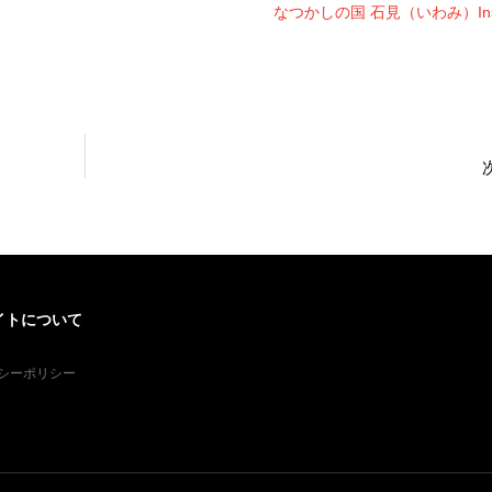
なつかしの国 石見（いわみ）Inst
イトについて
シーポリシー