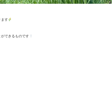
ります
とができるものです
。