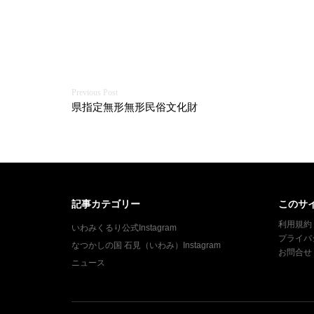
投
県指定無形無形民俗文化財
稿
ナ
ビ
ゲ
記事カテゴリー
このサ
利用規約
いわみくるり公式Instagram
ー
プライバ
なつかしの国 石見（いわみ）Instagram
お問合せ
シ
ニュース
ョ